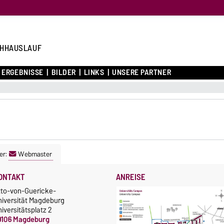
HHAUSLAUF
ERGEBNISSE
BILDER
LINKS
UNSERE PARTNER
er:
Webmaster
ONTAKT
ANREISE
tto-von-Guericke-
niversität Magdeburg
iversitätsplatz 2
9106 Magdeburg