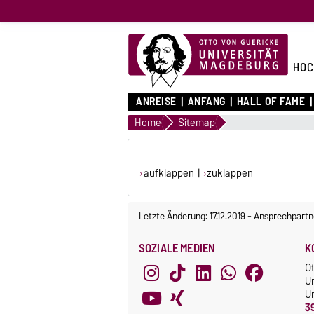
HOC
ANREISE
ANFANG
HALL OF FAME
Home
Sitemap
aufklappen
|
zuklappen
Letzte Änderung: 17.12.2019
-
Ansprechpartn
SOZIALE MEDIEN
K
O
U
Un
3