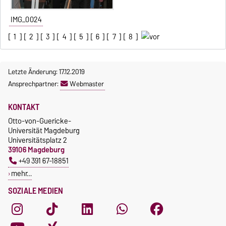
IMG_0024
[
1
] [
2
] [
3
] [
4
] [
5
] [
6
] [
7
] [
8
]
Letzte Änderung: 17.12.2019
Ansprechpartner:
Webmaster
KONTAKT
Otto-von-Guericke-
Universität Magdeburg
Universitätsplatz 2
39106 Magdeburg
+49 391 67-18851
mehr…
SOZIALE MEDIEN