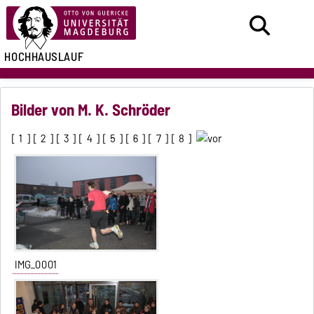
HOCHHAUSLAUF
Bilder von M. K. Schröder
[
1
] [
2
] [
3
] [
4
] [
5
] [
6
] [
7
] [
8
]
IMG_0001