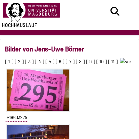
HOCHHAUSLAUF
Bilder von Jens-Uwe Börner
[
1
] [
2
] [
3
] [
4
] [
5
] [
6
] [
7
] [
8
] [
9
] [
10
] [
11
]
P1660327A