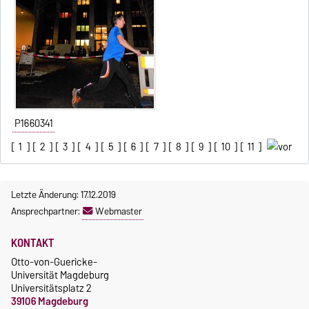
P1660341
[
1
] [
2
] [
3
] [
4
] [
5
] [
6
] [
7
] [
8
] [
9
] [
10
] [
11
]
Letzte Änderung: 17.12.2019
Ansprechpartner:
Webmaster
KONTAKT
Otto-von-Guericke-
Universität Magdeburg
Universitätsplatz 2
39106 Magdeburg