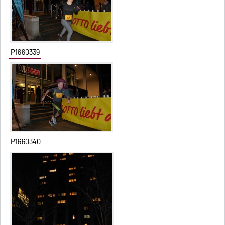
P1660339
P1660340