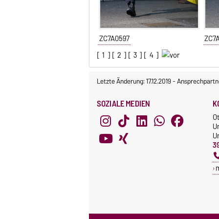
ZC7A0597
ZC7
[
1
] [
2
] [
3
] [
4
]
Letzte Änderung: 17.12.2019
-
Ansprechpartn
SOZIALE MEDIEN
K
O
U
Un
3