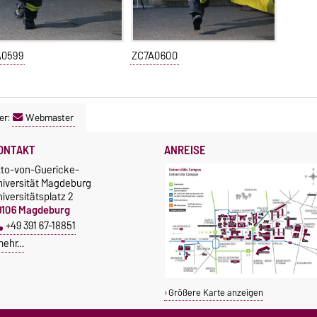
A0599
ZC7A0600
er:
Webmaster
ONTAKT
ANREISE
tto-von-Guericke-
niversität Magdeburg
iversitätsplatz 2
9106 Magdeburg
+49 391 67-18851
mehr…
Größere Karte anzeigen