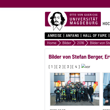
HOC
ANREISE
ANFANG
HALL OF FAME
Home
Bilder
2016
Bilder von S
Bilder von Stefan Berger, 
[
1
] [
2
] [
3
] [
4
]