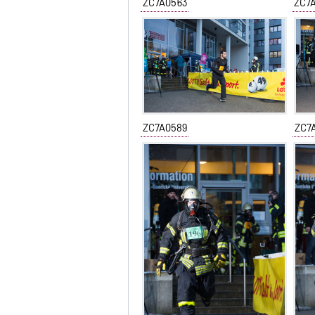
ZC7A0563
ZC7
ZC7A0589
ZC7