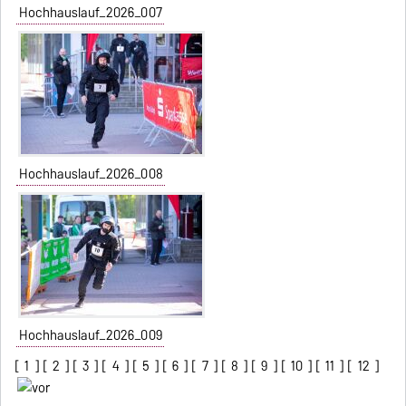
Hochhauslauf_2026_007
Hochhauslauf_2026_008
Hochhauslauf_2026_009
[
1
] [
2
] [
3
] [
4
] [
5
] [
6
] [
7
] [
8
] [
9
] [
10
] [
11
] [
12
]