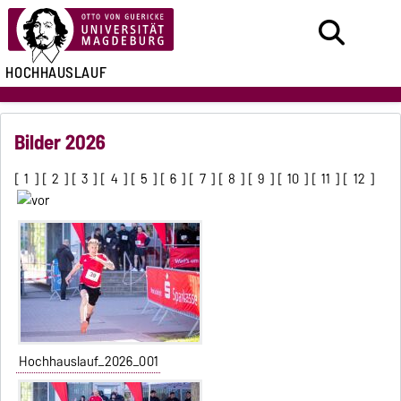
HOCHHAUSLAUF
Bilder 2026
[
1
] [
2
] [
3
] [
4
] [
5
] [
6
] [
7
] [
8
] [
9
] [
10
] [
11
] [
12
]
Hochhauslauf_2026_001