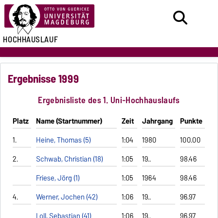
HOCHHAUSLAUF
Ergebnisse 1999
Ergebnisliste des 1. Uni-Hochhauslaufs
Platz
Name (Startnummer)
Zeit
Jahrgang
Punkte
1.
Heine, Thomas (5)
1:04
1980
100.00
2.
Schwab, Christian (18)
1:05
19..
98.46
Friese, Jörg (1)
1:05
1964
98.46
4.
Werner, Jochen (42)
1:06
19..
96.97
Loll, Sebastian (41)
1:06
19..
96.97