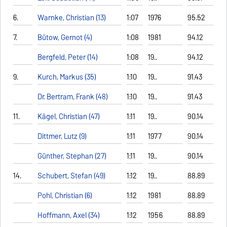
6.
Warnke, Christian (13)
1:07
1976
95.52
7.
Bütow, Gernot (4)
1:08
1981
94.12
Bergfeld, Peter (14)
1:08
19..
94.12
9.
Kurch, Markus (35)
1:10
19..
91.43
Dr. Bertram, Frank (48)
1:10
19..
91.43
11.
Kägel, Christian (47)
1:11
19..
90.14
Dittmer, Lutz (9)
1:11
1977
90.14
Günther, Stephan (27)
1:11
19..
90.14
14.
Schubert, Stefan (49)
1:12
19..
88.89
Pohl, Christian (6)
1:12
1981
88.89
Hoffmann, Axel (34)
1:12
1956
88.89