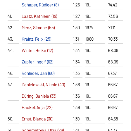
Schaper, Rüdiger (8)
1:26
19..
74.42
41.
Laatz, Kathleen (19)
1:27
19..
73.56
42.
Menz, Simone (55)
1:30
1974
71.11
43.
Krainz, Felix (25)
1:31
1960
70.33
44.
Winter, Heike (12)
1:34
19..
68.09
Zupfer, Ingolf (62)
1:34
19..
68.09
46.
Rohleder, Jan (60)
1:35
19..
67.37
47.
Danielewski, Nicole (40)
1:36
19..
66.67
Düring, Daniela (33)
1:36
19..
66.67
Hackel, Anja (22)
1:36
19..
66.67
50.
Ernst, Bianca (30)
1:39
19..
64.65
51.
Schemetowa, Olga (26)
1:41
19..
63.37