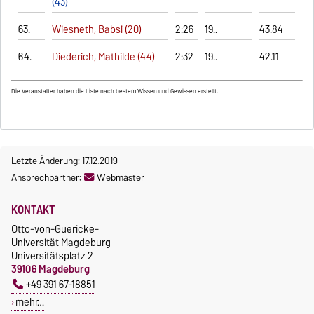
(43)
63.
Wiesneth, Babsi (20)
2:26
19..
43.84
64.
Diederich, Mathilde (44)
2:32
19..
42.11
Die Veranstalter haben die Liste nach bestem Wissen und Gewissen erstellt.
Letzte Änderung: 17.12.2019
Ansprechpartner:
Webmaster
KONTAKT
Otto-von-Guericke-
Universität Magdeburg
Universitätsplatz 2
39106 Magdeburg
+49 391 67-18851
mehr…