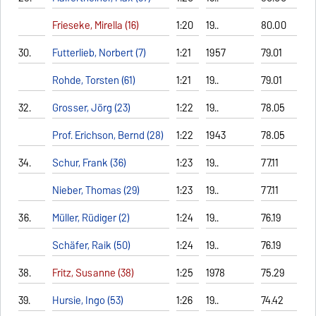
Frieseke, Mirella (16)
1:20
19..
80.00
30.
Futterlieb, Norbert (7)
1:21
1957
79.01
Rohde, Torsten (61)
1:21
19..
79.01
32.
Grosser, Jörg (23)
1:22
19..
78.05
Prof. Erichson, Bernd (28)
1:22
1943
78.05
34.
Schur, Frank (36)
1:23
19..
77.11
Nieber, Thomas (29)
1:23
19..
77.11
36.
Müller, Rüdiger (2)
1:24
19..
76.19
Schäfer, Raik (50)
1:24
19..
76.19
38.
Fritz, Susanne (38)
1:25
1978
75.29
39.
Hursie, Ingo (53)
1:26
19..
74.42