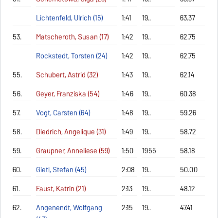
Lichtenfeld, Ulrich (15)
1:41
19..
63.37
53.
Matscheroth, Susan (17)
1:42
19..
62.75
Rockstedt, Torsten (24)
1:42
19..
62.75
55.
Schubert, Astrid (32)
1:43
19..
62.14
56.
Geyer, Franziska (54)
1:46
19..
60.38
57.
Vogt, Carsten (64)
1:48
19..
59.26
58.
Diedrich, Angelique (31)
1:49
19..
58.72
59.
Graupner, Anneliese (59)
1:50
1955
58.18
60.
Gietl, Stefan (45)
2:08
19..
50.00
61.
Faust, Katrin (21)
2:13
19..
48.12
62.
Angenendt, Wolfgang
2:15
19..
47.41