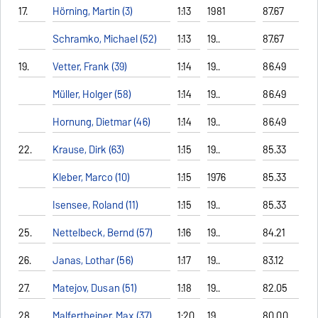
17.
Hörning, Martin (3)
1:13
1981
87.67
Schramko, Michael (52)
1:13
19..
87.67
19.
Vetter, Frank (39)
1:14
19..
86.49
Müller, Holger (58)
1:14
19..
86.49
Hornung, Dietmar (46)
1:14
19..
86.49
22.
Krause, Dirk (63)
1:15
19..
85.33
Kleber, Marco (10)
1:15
1976
85.33
Isensee, Roland (11)
1:15
19..
85.33
25.
Nettelbeck, Bernd (57)
1:16
19..
84.21
26.
Janas, Lothar (56)
1:17
19..
83.12
27.
Matejov, Dusan (51)
1:18
19..
82.05
28.
Malfertheiner, Max (37)
1:20
19..
80.00