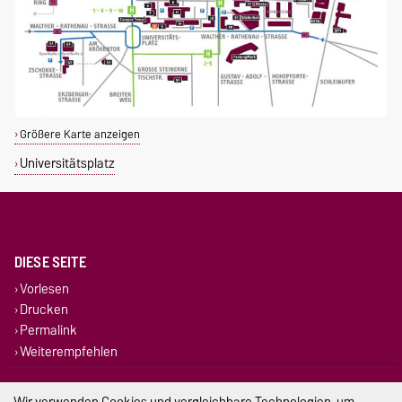
Größere Karte anzeigen
Universitätsplatz
DIESE SEITE
Vorlesen
Drucken
Permalink
Weiterempfehlen
Impressum
Wir verwenden Cookies und vergleichbare Technologien, um