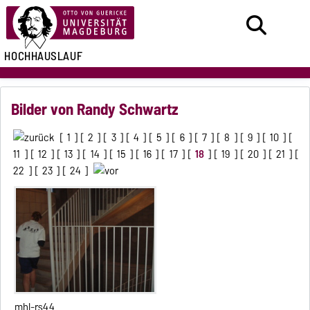
HOCHHAUSLAUF
Bilder von Randy Schwartz
[
1
] [
2
] [
3
] [
4
] [
5
] [
6
] [
7
] [
8
] [
9
] [
10
] [
11
] [
12
] [
13
] [
14
] [
15
] [
16
] [
17
] [
18
] [
19
] [
20
] [
21
] [
22
] [
23
] [
24
]
mhl-rs44