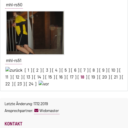
mhl-rs50
mhl-rs51
[
1
] [
2
] [
3
] [
4
] [
5
] [
6
] [
7
] [
8
] [
9
] [
10
] [
11
] [
12
] [
13
] [
14
] [
15
] [
16
] [
17
] [
18
] [
19
] [
20
] [
21
] [
22
] [
23
] [
24
]
Letzte Änderung: 17.12.2019
Ansprechpartner:
Webmaster
KONTAKT