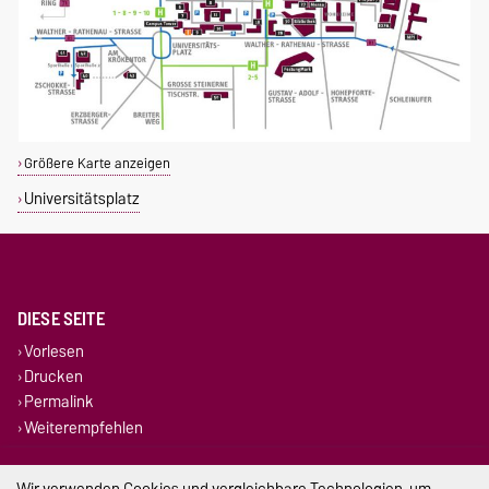
Größere Karte anzeigen
Universitätsplatz
DIESE SEITE
Vorlesen
Drucken
Permalink
Weiterempfehlen
Impressum
Wir verwenden Cookies und vergleichbare Technologien, um