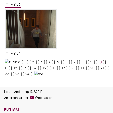
mhl-rs163
mhl-rs164
[
1
] [
2
] [
3
] [
4
] [
5
] [
6
] [
7
] [
8
] [
9
] [
10
] [
11
] [
12
] [
13
] [
14
] [
15
] [
16
] [
17
] [
18
] [
19
] [
20
] [
21
] [
22
] [
23
] [
24
]
Letzte Änderung: 17.12.2019
Ansprechpartner:
Webmaster
KONTAKT