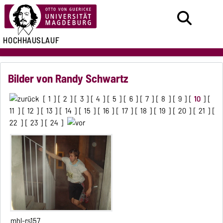
HOCHHAUSLAUF
Bilder von Randy Schwartz
[
1
] [
2
] [
3
] [
4
] [
5
] [
6
] [
7
] [
8
] [
9
] [
10
] [
11
] [
12
] [
13
] [
14
] [
15
] [
16
] [
17
] [
18
] [
19
] [
20
] [
21
] [
22
] [
23
] [
24
]
mhl-rs157