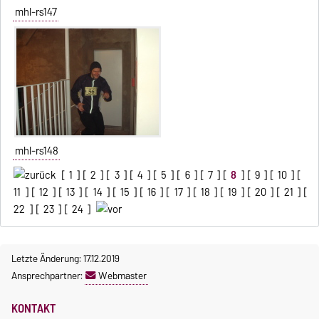
mhl-rs147
mhl-rs148
[
1
] [
2
] [
3
] [
4
] [
5
] [
6
] [
7
] [
8
] [
9
] [
10
] [
11
] [
12
] [
13
] [
14
] [
15
] [
16
] [
17
] [
18
] [
19
] [
20
] [
21
] [
22
] [
23
] [
24
]
Letzte Änderung: 17.12.2019
Ansprechpartner:
Webmaster
KONTAKT