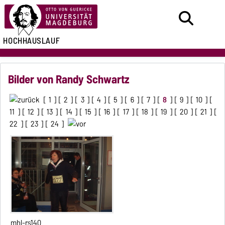
HOCHHAUSLAUF
Bilder von Randy Schwartz
[
1
] [
2
] [
3
] [
4
] [
5
] [
6
] [
7
] [
8
] [
9
] [
10
] [
11
] [
12
] [
13
] [
14
] [
15
] [
16
] [
17
] [
18
] [
19
] [
20
] [
21
] [
22
] [
23
] [
24
]
mhl-rs140