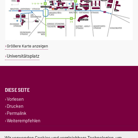
Größere Karte anzeigen
Universitätsplatz
DIESE SEITE
Vorlesen
Drucken
Permalink
Weiterempfehlen
Impressum
Wir verwenden Cookies und vergleichbare Technologien, um