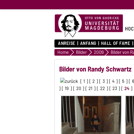
HOC
ANREISE
ANFANG
HALL OF FAME
Home
Bilder
2009
Bilder von 
Bilder von Randy Schwartz
[
1
] [
2
] [
3
] [
4
] [
5
] [
] [
19
] [
20
] [
21
] [
22
] [
23
] [
24
]