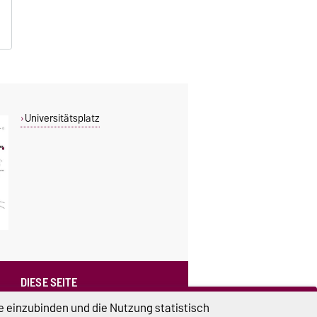
Universitätsplatz
DIESE SEITE
Vorlesen
e einzubinden und die Nutzung statistisch