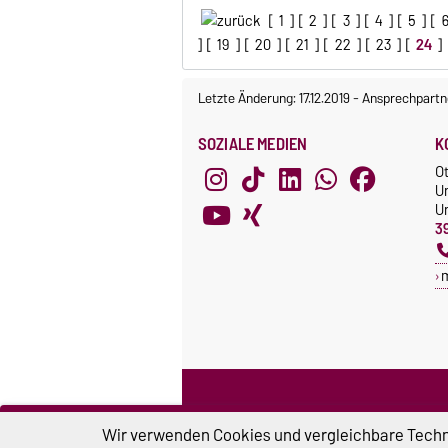
[
1
] [
2
] [
3
] [
4
] [
5
] [
] [
19
] [
20
] [
21
] [
22
] [
23
] [
24
]
Letzte Änderung: 17.12.2019
-
Ansprechpartn
SOZIALE MEDIEN
K
O
U
Un
3
Wir verwenden Cookies und vergleichbare Techno