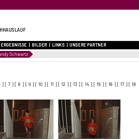
HHAUSLAUF
ERGEBNISSE
BILDER
LINKS
UNSERE PARTNER
Randy Schwartz
6
] [
7
] [
8
] [
9
] [
10
] [
11
] [
12
] [
13
] [
14
] [
15
] [
16
] [
17
] [
18